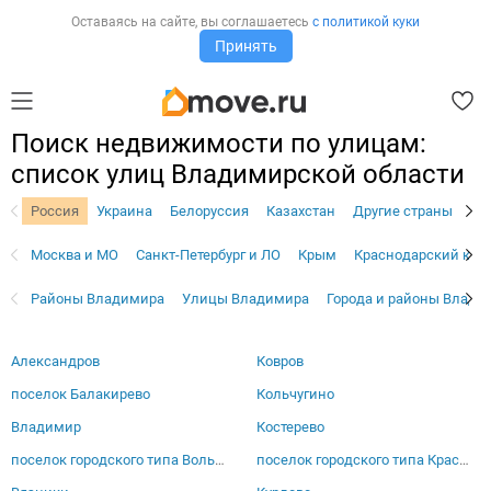
Оставаясь на сайте,
вы соглашаетесь
с политикой куки
Принять
Поиск недвижимости по улицам:
список улиц Владимирской области
Россия
Украина
Белоруссия
Казахстан
Другие страны
Москва и МО
Санкт-Петербург и ЛО
Крым
Краснодарский кра
Районы Владимира
Улицы Владимира
Города и районы Влади
Александров
Ковров
поселок Балакирево
Кольчугино
Владимир
Костерево
поселок городского типа Вольгинский
поселок городского типа Красная Горбатка