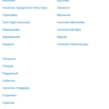
Вязники
Курлово
поселок городского типа Городищи
Лакинск
Гороховец
Меленки
Гусь-Хрустальный
поселок Мелехово
Камешково
поселок Мстёра
Карабаново
Муром
Киржач
поселок Никологоры
Петушки
Покров
Радужный
Собинка
поселок Ставрово
Струнино
Судогда