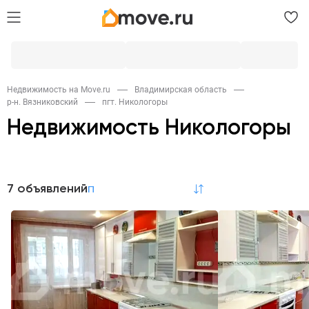
Недвижимость на Move.ru
Владимирская область
р-н. Вязниковский
пгт. Никологоры
Недвижимость Никологоры
Продажа
7 объявлений
по релевантности
Квартиры
6
Аренда
Коммерческая
1