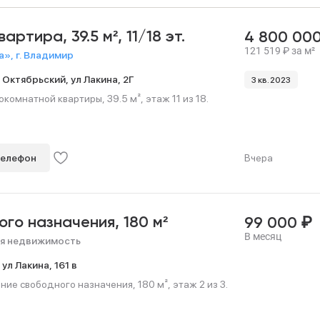
квартира,
39.5 м²,
11/18 эт.
4 800 00
121 519
₽
за м²
», г. Владимир
,
Октябрьский,
ул Лакина,
2Г
3 кв. 2023
омнатной квартиры, 39.5 м², этаж 11 из 18.
телефон
Вчера
₽
ого назначения,
180 м²
99 000
В месяц
я недвижимость
,
ул Лакина,
161 в
е свободного назначения, 180 м², этаж 2 из 3.