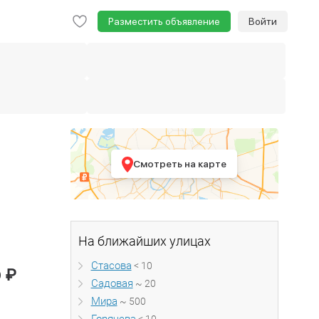
Разместить объявление
Войти
Смотреть на карте
На ближайших улицах
Стасова
< 10
₽
0
Садовая
~ 20
Мира
~ 500