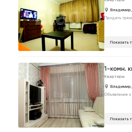
Владимир
Продать трехк
Показать 
1-комн. 
Квартиры
Владимир
Объявление о 
Показать 