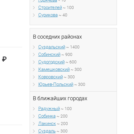
Горячева
< 10
Строителей
~ 100
Сурикова
~ 40
В соседних районах
Суздальский
~ 1400
Собинский
~ 900
₽
0
Судогодский
~ 600
Камешковский
~ 300
Ковровский
~ 300
Юрьев-Польский
~ 300
В ближайших городах
Радужный
~ 100
Собинка
~ 200
Лакинск
~ 200
Суздаль
~ 300