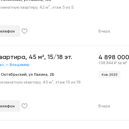
мнатную квартиру, 42 м², этаж 5 из 5.
телефон
Вчера
квартира,
45 м²,
15/18 эт.
4 898 00
108 844
₽
за м²
», г. Владимир
,
Октябрьский,
ул Лакина,
2Б
4 кв. 2023
омнатную квартиру, 45 м², этаж 15 из 18.
телефон
Вчера