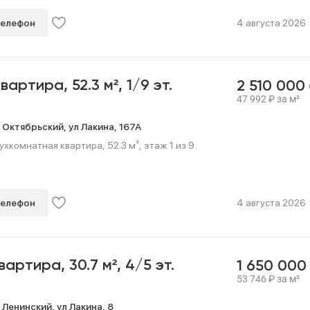
телефон
4 августа 2026
квартира,
52.3 м²,
1/9 эт.
2 510 000
47 992
₽
за м²
,
Октябрьский,
ул Лакина,
167А
хкомнатная квартира, 52.3 м², этаж 1 из 9.
телефон
4 августа 2026
квартира,
30.7 м²,
4/5 эт.
1 650 00
53 746
₽
за м²
,
Ленинский,
ул Лакина,
8