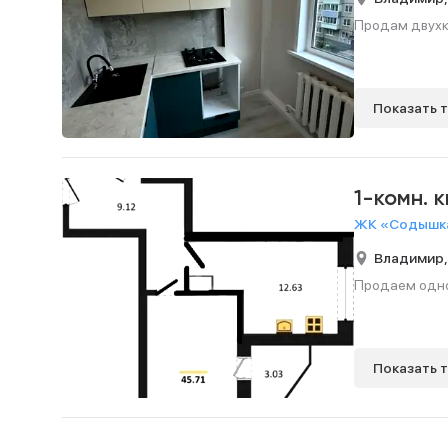
Продам двухко
Показать 
1-комн. 
ЖК «Содышка
Владимир
Продаем однок
Показать 